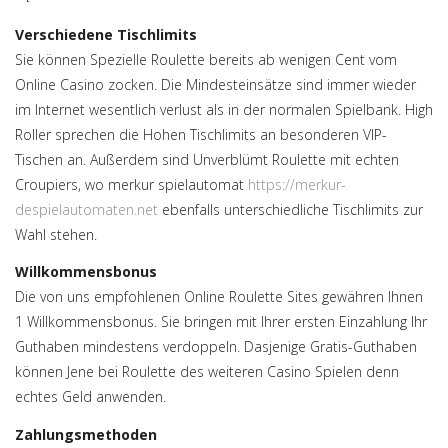
Verschiedene Tischlimits
Sie können Spezielle Roulette bereits ab wenigen Cent vom
Online Casino zocken. Die Mindesteinsätze sind immer wieder
im Internet wesentlich verlust als in der normalen Spielbank. High
Roller sprechen die Hohen Tischlimits an besonderen VIP-
Tischen an. Außerdem sind Unverblümt Roulette mit echten
Croupiers, wo merkur spielautomat
https://merkur-
despielautomaten.net
ebenfalls unterschiedliche Tischlimits zur
Wahl stehen.
Willkommensbonus
Die von uns empfohlenen Online Roulette Sites gewähren Ihnen
1 Willkommensbonus. Sie bringen mit Ihrer ersten Einzahlung Ihr
Guthaben mindestens verdoppeln. Dasjenige Gratis-Guthaben
können Jene bei Roulette des weiteren Casino Spielen denn
echtes Geld anwenden.
Zahlungsmethoden