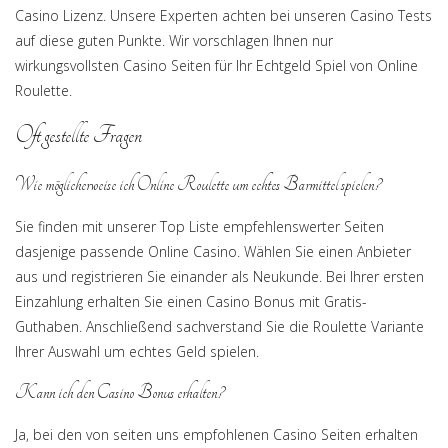
Casino Lizenz. Unsere Experten achten bei unseren Casino Tests
auf diese guten Punkte. Wir vorschlagen Ihnen nur
wirkungsvollsten Casino Seiten für Ihr Echtgeld Spiel von Online
Roulette.
Oft gestellte Fragen
Wie möglicherweise ich Online Roulette um echtes Barmittel spielen?
Sie finden mit unserer Top Liste empfehlenswerter Seiten
dasjenige passende Online Casino. Wählen Sie einen Anbieter
aus und registrieren Sie einander als Neukunde. Bei Ihrer ersten
Einzahlung erhalten Sie einen Casino Bonus mit Gratis-
Guthaben. Anschließend sachverstand Sie die Roulette Variante
Ihrer Auswahl um echtes Geld spielen.
Kann ich den Casino Bonus erhalten?
Ja, bei den von seiten uns empfohlenen Casino Seiten erhalten